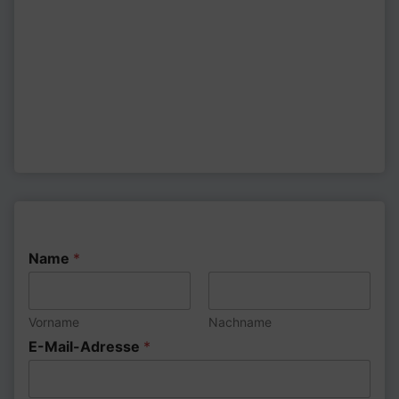
Name
*
Vorname
Nachname
E
E-Mail-Adresse
*
-
M
a