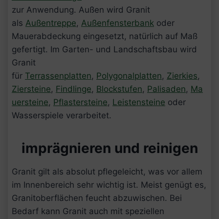
zur Anwendung. Außen wird Granit
als
Außentreppe
,
Außenfensterbank
oder
Mauerabdeckung eingesetzt, natürlich auf Maß
gefertigt. Im Garten- und Landschaftsbau wird
Granit
für
Terrassenplatten
,
Polygonalplatten
,
Zierkies
,
Ziersteine
,
Findlinge
,
Blockstufen
,
Palisaden
,
Ma
uersteine
,
Pflastersteine
,
Leistensteine
oder
Wasserspiele verarbeitet.
imprägnieren und reinigen
Granit gilt als absolut pflegeleicht, was vor allem
im Innenbereich sehr wichtig ist. Meist genügt es,
Granitoberflächen feucht abzuwischen. Bei
Bedarf kann Granit auch mit speziellen