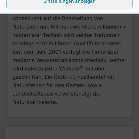
Einstellungen anzeigen
übernahm Falk Naumann die Firma. Als
gelernter Steinmetz stellte er die Produktion
konsequent auf die Bearbeitung von
Naturstein um. Mit handwerklichem Können +
modernster Technik wird seither Naturstein
termingerecht mit hoher Qualität bearbeitet.
Seit dem Jahr 2001 verfügt die Firma über
moderne Wasserstrahlschneidtechnik, seither
wird nahezu jeder Werkstoff im Lohn
geschnitten. Ein Groß- / Einzelhandel mit
Natursteinen für den Garten- sowie
Landschaftsbau vervollständigt die
Natursteinpalette.