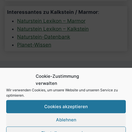
Interessantes zu Kalkstein / Marmor
:
Naturstein Lexikon – Marmor
Naturstein Lexikon – Kalkstein
Naturstein-Datenbank
Planet-Wissen
Cookie-Zustimmung
verwalten
Wir verwenden Cookies, um unsere Website und unseren Service zu
optimieren.
Über Naumann Naturstein
Cookies akzeptieren
Der 1919 gegründete Betonwerksteinbetrieb
Ablehnen
ist seit 1968 im Familienbesitz. 1992