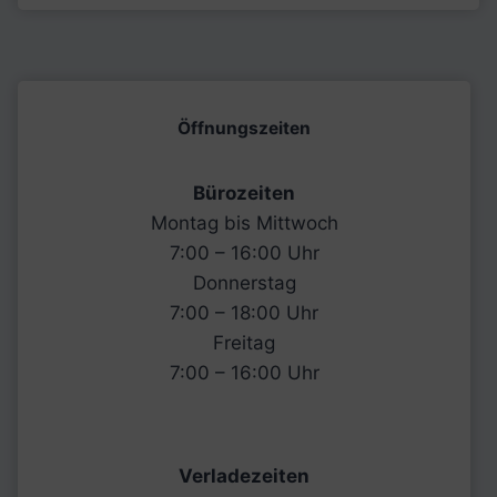
N
a
c
h
r
i
c
Öffnungszeiten
h
t
Bürozeiten
Montag bis Mittwoch
7:00 – 16:00 Uhr
Donnerstag
7:00 – 18:00 Uhr
Freitag
7:00 – 16:00 Uhr
Verladezeiten