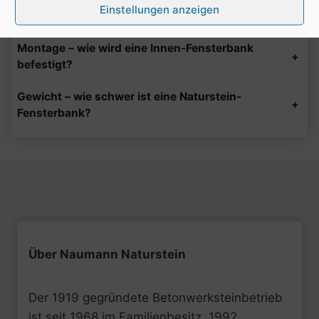
+
Einstellungen anzeigen
Naturstein-Fensterbänke?
Montage – wie wird eine Innen-Fensterbank
+
befestigt?
Gewicht – wie schwer ist eine Naturstein-
+
Fensterbank?
Über Naumann Naturstein
Der 1919 gegründete Betonwerksteinbetrieb
ist seit 1968 im Familienbesitz. 1992