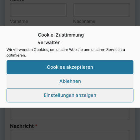
Vorname
Nachname
E-Mail-Adresse
*
Cookie-Zustimmung
verwalten
Wir verwenden Cookies, um unsere Website und unseren Service zu
*
Postleizahl
*
optimieren.
T
e
Cookies akzeptieren
l
e
Telefonnummer
Ablehnen
f
o
n
Einstellungen anzeigen
n
Betreff
u
m
m
e
Nachricht
*
r
T