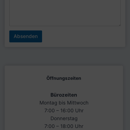
e
l
e
f
o
n
n
Absenden
u
m
m
e
r
Öffnungszeiten
Bürozeiten
Montag bis Mittwoch
7:00 – 16:00 Uhr
Donnerstag
7:00 – 18:00 Uhr